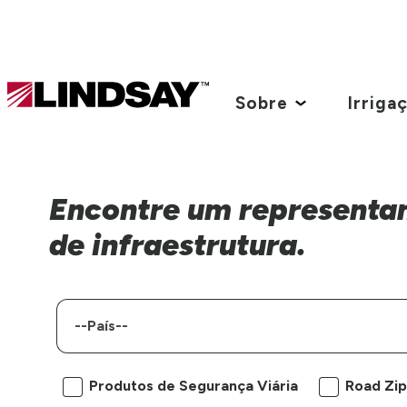
Lindsay.
Link
Sobre
Irriga
to
homepage
Encontre um representa
de infraestrutura.
País
Marca
Produtos de Segurança Viária
Road Zi