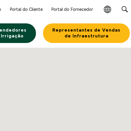
o
Portal do Cliente
Portal do Fornecedor
Alterar
Região
endedores
Representantes de Vendas
 Irrigação
de Infraestrutura