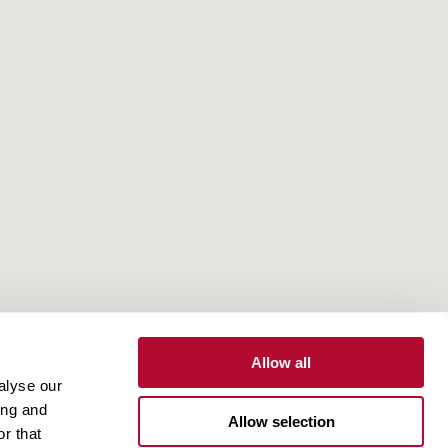
Allow all
alyse our
to
Portal do Cliente
Portal do Fornecedor
ing and
Allow selection
r that