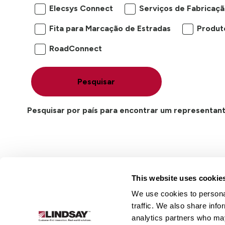
Elecsys Connect
Serviços de Fabricaçã
Fita para Marcação de Estradas
Produt
RoadConnect
Pesquisar
Pesquisar por país para encontrar um representan
This website uses cookie
We use cookies to personal
Lindsay.
traffic. We also share info
Link
analytics partners who may
to