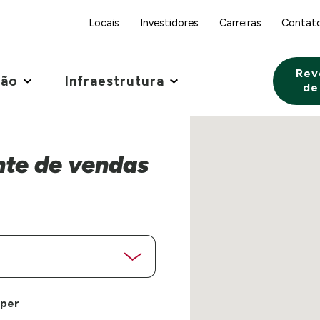
Locais
Investidores
Carreiras
Contat
Rev
ção
Infraestrutura
de
nte de vendas
pper