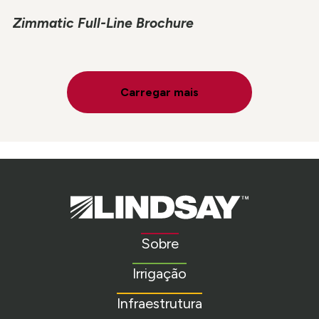
Zimmatic Full-Line Brochure
Carregar mais
Lindsay.
Link
to
Sobre
homepage
Irrigação
Infraestrutura