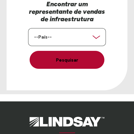
Encontrar um
representante de vendas
de infraestrutura
País
Pesquisar
Lindsay.
Link
to