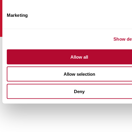
Marketing
Show det
Allow all
Allow selection
Deny