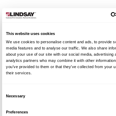
This website uses cookies
We use cookies to personalise content and ads, to provide s
media features and to analyse our traffic. We also share info
about your use of our site with our social media, advertising 
analytics partners who may combine it with other information
Comunicação de Hardware
you’ve provided to them or that they’ve collected from your u
their services.
Mantenha-se conectado e no contr
recursos de comunicação robustos:
Consent
Necessary
Monitoramento e análise remotos basea
Selection
na web
Acesso e usuários ilimitados, com relatór
Preferences
personalizáveis