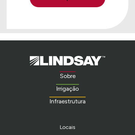
Lindsay.
Link
to
Sobre
homepage
Irrigação
Infraestrutura
Locais