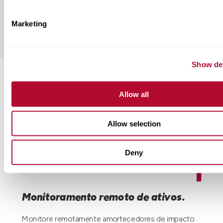
Marketing
Ver tudo
Show det
Allow all
Allow selection
Deny
Monitoramento remoto de ativos.
Monitore remotamente amortecedores de impacto