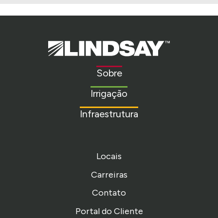
Lindsay.
Link
to
Sobre
homepage
Irrigação
Infraestrutura
Locais
Carreiras
Contato
Portal do Cliente