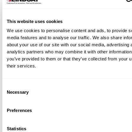
This website uses cookies
We use cookies to personalise content and ads, to provide s
media features and to analyse our traffic. We also share info
ança em amortecimento de
about your use of our site with our social media, advertising 
tos com o Sistema Road Zipper.
analytics partners who may combine it with other information
you’ve provided to them or that they’ve collected from your u
egurança, velocidade e flexibilidade são mais
their services.
tes, o ABSORB-RZ oferece. Projetado
camente para sistemas de barreiras móveis, ele
equipes e motoristas sem a necessidade de
Consent
m ou instalação complexa. Sua construção à
Necessary
Selection
água proporciona desempenho confiável em
impacto, mantendo a agilidade do sistema
per®.
Preferences
Statistics