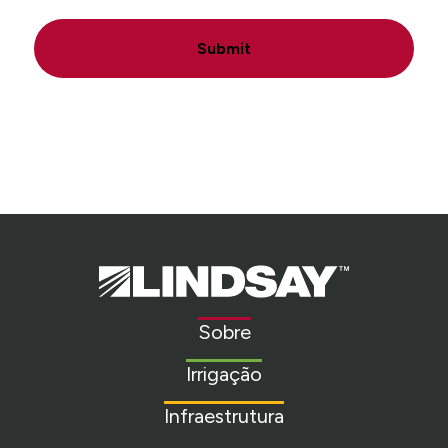
Submit
Lindsay.
Link
to
Sobre
homepage
Irrigação
Infraestrutura