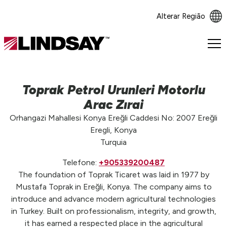
Alterar Região
Lindsay.
Link
to
homepage
Toprak Petrol Urunleri Motorlu
Arac Zırai
Orhangazi Mahallesi Konya Ereğli Caddesi No: 2007 Ereğli
Eregli, Konya
Turquia
Telefone:
+905339200487
The foundation of Toprak Ticaret was laid in 1977 by
Mustafa Toprak in Ereğli, Konya. The company aims to
introduce and advance modern agricultural technologies
in Turkey. Built on professionalism, integrity, and growth,
it has earned a respected place in the agricultural