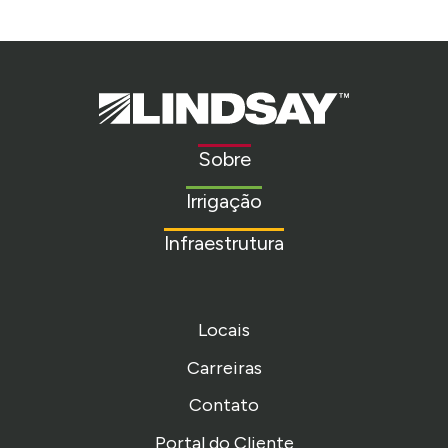
Lindsay.
Link
to
Sobre
homepage
Irrigação
Infraestrutura
Locais
Carreiras
Contato
Portal do Cliente