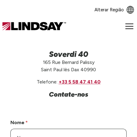
Alterar Região
Lindsay.
Link
to
homepage
Soverdi 40
165 Rue Bernard Palissy
Saint Paul lès Dax 40990
Telefone:
+33 5 58 47 41 40
Contate-nos
Nome