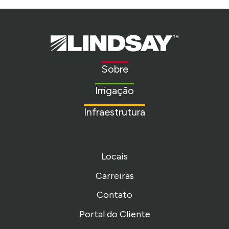
Lindsay.
Link
to
Sobre
homepage
Irrigação
Infraestrutura
Locais
Carreiras
Contato
Portal do Cliente