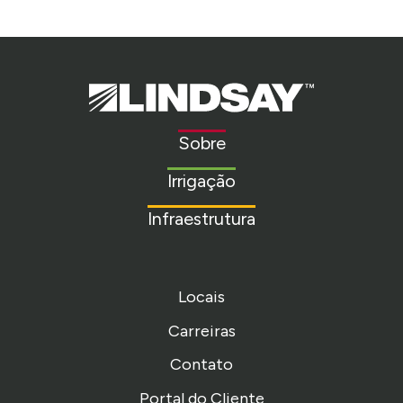
Lindsay.
Link
to
Sobre
homepage
Irrigação
Infraestrutura
Locais
Carreiras
Contato
Portal do Cliente