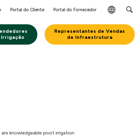
o
Portal do Cliente
Portal do Fornecedor
Alterar
Região
endedores
Representantes de Vendas
 Irrigação
de Infraestrutura
are knowledgeable pivot irrigation