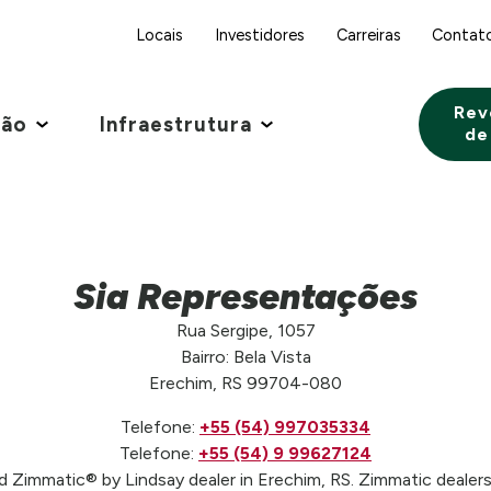
Locais
Investidores
Carreiras
Contat
Rev
ção
Infraestrutura
de
Sia Representações
Rua Sergipe, 1057
Bairro: Bela Vista
Erechim, RS 99704-080
Telefone:
+55 (54) 997035334
Telefone:
+55 (54) 9 99627124
d Zimmatic® by Lindsay dealer in Erechim, RS. Zimmatic dealers 