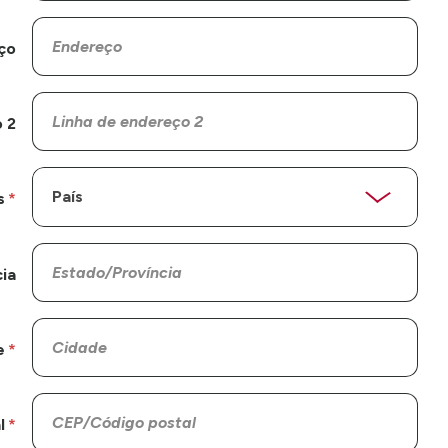
ço
 2
s
ia
e
l