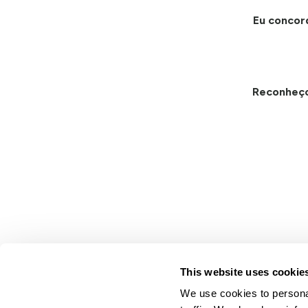
Eu concor
Reconheç
This website uses cookie
We use cookies to personal
Lindsay.