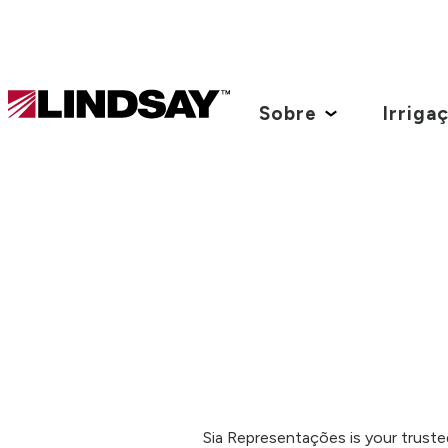
Lindsay.
Link
Sobre
Irriga
to
homepage
Sia Representações is your truste