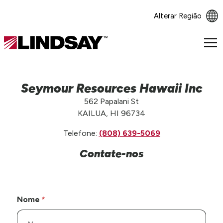
Alterar Região
Lindsay.
Link
to
homepage
Seymour Resources Hawaii Inc
562 Papalani St
KAILUA, HI 96734
Telefone:
(808) 639-5069
Contate-nos
Nome