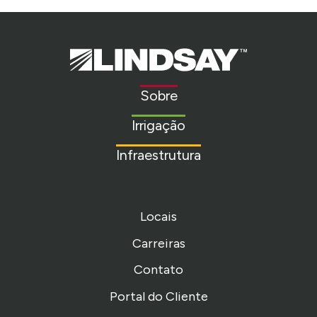
Lindsay.
Link
to
Sobre
homepage
Irrigação
Infraestrutura
Locais
Carreiras
Contato
Portal do Cliente