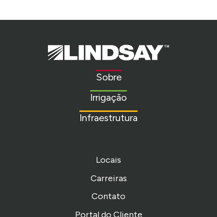
Lindsay.
Link
to
Sobre
homepage
Irrigação
Infraestrutura
Locais
Carreiras
Contato
Portal do Cliente