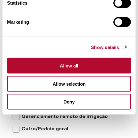
Statistics
Comentários
Marketing
Show details
Allow all
Allow selection
Estou interessado em:
Sistemas de irrigação pivot
Deny
central/movimento lateral
Gerenciamento remoto de irrigação
Outro/Pedido geral