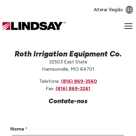
Alterar Região
Lindsay.
Link
to
homepage
Roth Irrigation Equipment Co.
32503 East State
Harrisonville, MO 64701
Telefone:
(816) 869-3560
Fax:
(816) 869-3261
Contate-nos
Nome