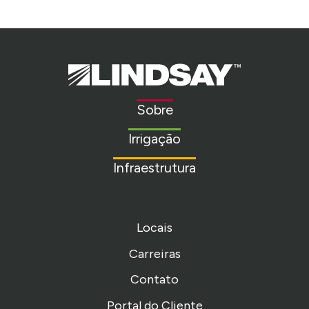
Lindsay.
Link
to
Sobre
homepage
Irrigação
Infraestrutura
Locais
Carreiras
Contato
Portal do Cliente