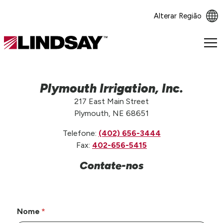
Alterar Região
Lindsay.
Link
to
homepage
Plymouth Irrigation, Inc.
217 East Main Street
Plymouth, NE 68651
Telefone:
(402) 656-3444
Fax:
402-656-5415
Contate-nos
Nome