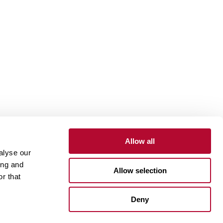
Allow all
alyse our
to
Portal do Cliente
Portal do Fornecedor
ing and
Allow selection
r that
One Lindsay Store
Deny
Linked