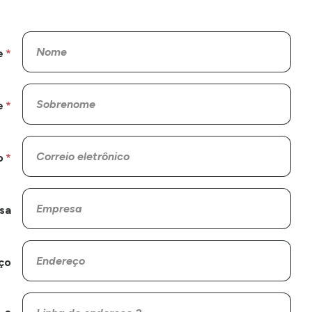
e
e
o
sa
ço