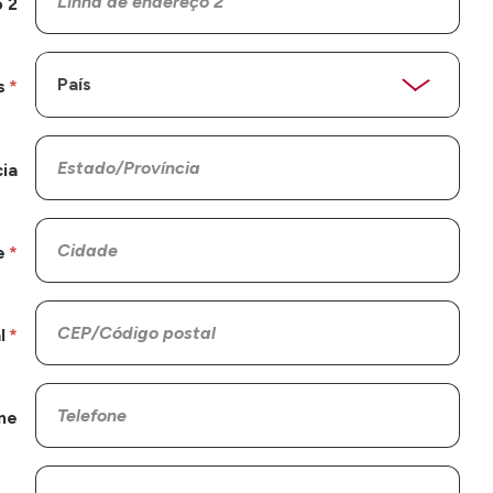
 2
s
ia
e
l
ne