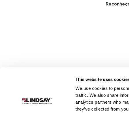
Reconheç
This website uses cookie
We use cookies to personal
Lindsay.
traffic. We also share info
Link
analytics partners who may
to
Sobre
Irrigação
Infraestrutura
they’ve collected from your
homepage