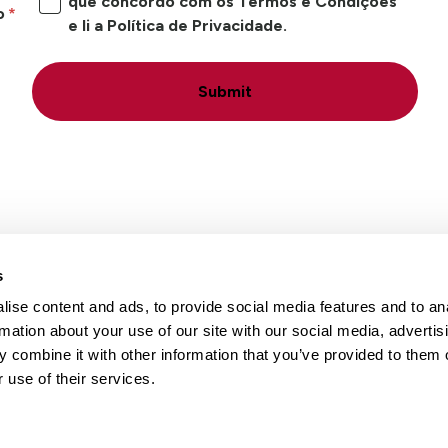
que concordo com os Termos e Condições
o
e li a Política de Privacidade.
Submit
s
ise content and ads, to provide social media features and to an
Locais
Carreiras
Conta
rmation about your use of our site with our social media, advertis
 combine it with other information that you’ve provided to them o
 use of their services.