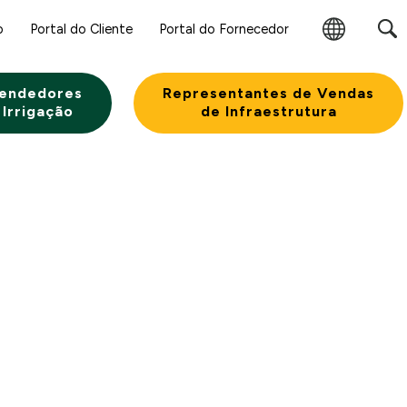
o
Portal do Cliente
Portal do Fornecedor
Alterar
Região
endedores
Representantes de Vendas
 Irrigação
de Infraestrutura