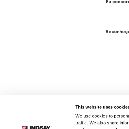
Eu concor
Reconheç
This website uses cookie
We use cookies to personal
Lindsay.
traffic. We also share info
Link