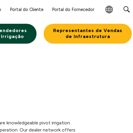
o
Portal do Cliente
Portal do Fornecedor
Alterar
Região
endedores
Representantes de Vendas
 Irrigação
de Infraestrutura
are knowledgeable pivot irrigation
eration. Our dealer network offers