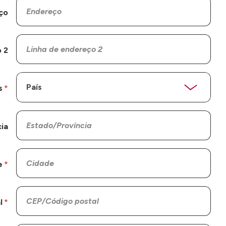
ço
 2
s
ia
e
l