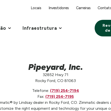
Locais
Investidores
Carreiras
Contat
Rev
ção
Infraestrutura
de
Pipeyard, Inc.
32852 Hwy 71
Rocky Ford, CO 81063
Telefone:
(719) 254-7194
Fax:
(719) 254-7195
mmatic® by Lindsay dealer in Rocky Ford, CO. Zimmatic dealers 
stomize the right equipment and technology for your unique op