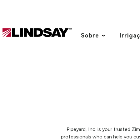
Lindsay.
Link
Sobre
Irriga
to
homepage
Pipeyard, Inc. is your trusted Zi
professionals who can help you cu