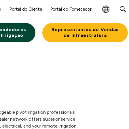
o
Portal do Cliente
Portal do Fornecedor
Alterar
Região
endedores
Representantes de Vendas
 Irrigação
de Infraestrutura
eable pivot irrigation professionals
aler network offers superior service
 electrical, and your remote irrigation