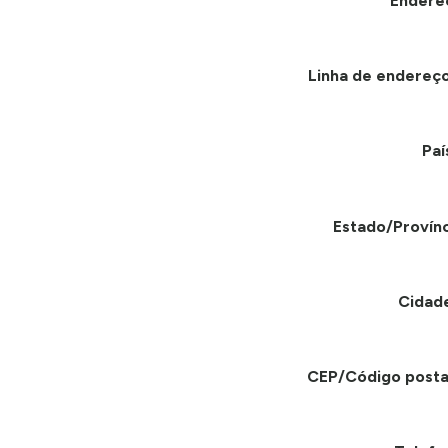
Endere
Linha de endereço
Paí
Estado/Provínc
Cidad
CEP/Código posta