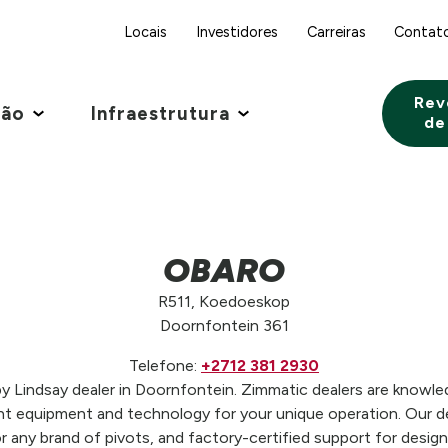
Locais
Investidores
Carreiras
Contat
Rev
ção
Infraestrutura
de
OBARO
R511, Koedoeskop
Doornfontein 361
Telefone:
+2712 381 2930
Lindsay dealer in Doornfontein. Zimmatic dealers are knowledg
t equipment and technology for your unique operation. Our de
r any brand of pivots, and factory-certified support for design,