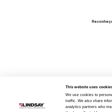
Reconheç
This website uses cookie
We use cookies to personal
Lindsay.
traffic. We also share info
Link
analytics partners who may
to
Sobre
Irrigação
Infraestrutura