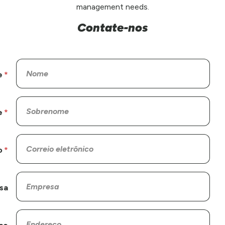
management needs.
Contate-nos
e
e
o
sa