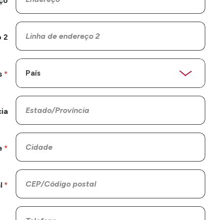
ço
 2
s
ia
e
l