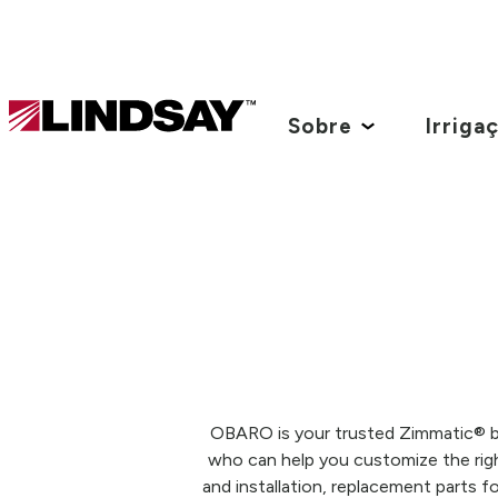
Lindsay.
Link
Sobre
Irriga
to
homepage
OBARO is your trusted Zimmatic® by 
who can help you customize the righ
and installation, replacement parts fo