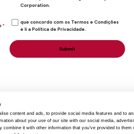
Corporation.
que concordo com os Termos e Condições
o
e li a Política de Privacidade.
Submit
s
ise content and ads, to provide social media features and to an
Locais
Carreiras
Conta
rmation about your use of our site with our social media, advertis
 combine it with other information that you’ve provided to them o