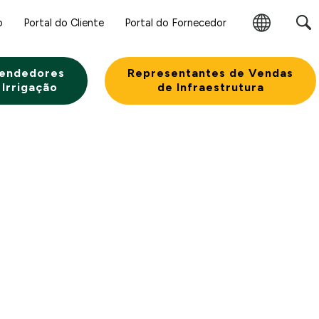
o
Portal do Cliente
Portal do Fornecedor
Alterar
Região
endedores
Representantes de Vendas
 Irrigação
de Infraestrutura