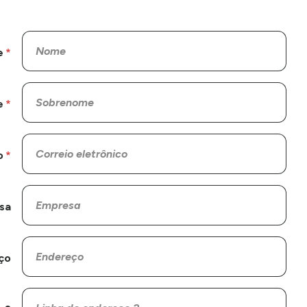
e
e
o
sa
ço