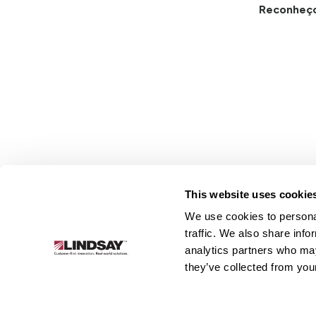
Reconheç
This website uses cookie
We use cookies to personal
Lindsay.
traffic. We also share info
Link
analytics partners who may
to
Sobre
Irrigação
Infraestrutura
they’ve collected from your
homepage