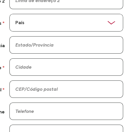
 2
s
ia
e
l
ne