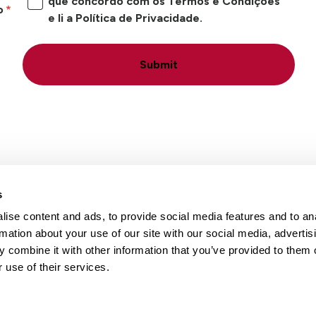
que concordo com os Termos e Condições
o
e li a Política de Privacidade.
Submit
s
ise content and ads, to provide social media features and to an
Locais
Carreiras
Conta
rmation about your use of our site with our social media, advertis
 combine it with other information that you’ve provided to them o
 use of their services.