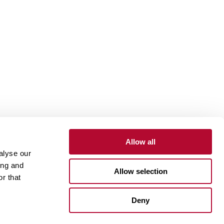
Allow all
alyse our
to
Portal do Cliente
Portal do Fornecedor
ing and
Allow selection
r that
One Lindsay Store
Deny
Linked