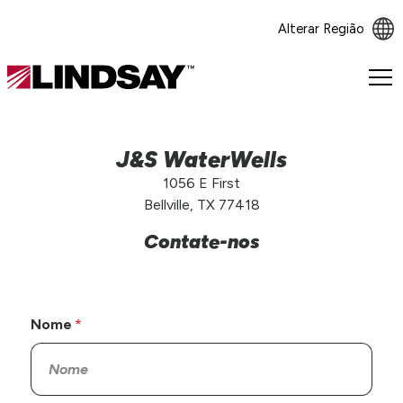
Alterar Região
Lindsay.
Link
to
homepage
J&S WaterWells
1056 E First
Bellville, TX 77418
Contate-nos
Nome