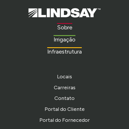
Lindsay.
Link
to
Sobre
homepage
Irrigação
Infraestrutura
Locais
Carreiras
Contato
Portal do Cliente
Portal do Fornecedor