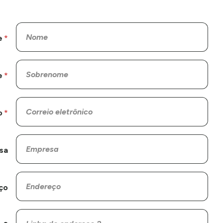
e
e
o
sa
ço