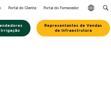
o
Portal do Cliente
Portal do Fornecedor
Alterar
Região
endedores
Representantes de Vendas
 Irrigação
de Infraestrutura