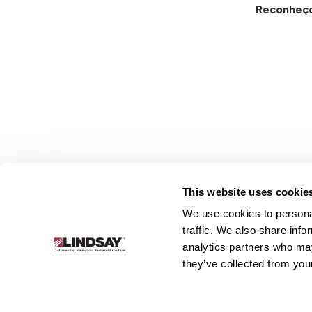
Reconheç
This website uses cookie
We use cookies to personal
Lindsay.
traffic. We also share info
Link
analytics partners who may
to
Sobre
Irrigação
Infraestrutura
they’ve collected from your
homepage