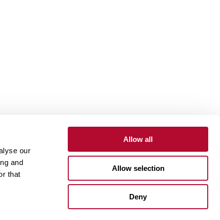
Allow all
alyse our
to
Portal do Cliente
Portal do Fornecedor
ing and
Allow selection
r that
One Lindsay Store
Deny
Linked