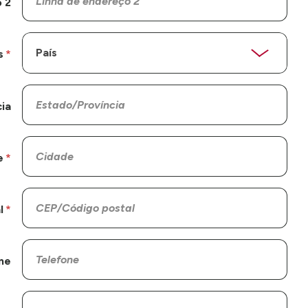
 2
s
ia
e
l
ne