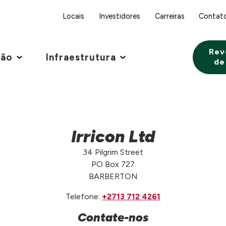
Locais
Investidores
Carreiras
Contat
Rev
ção
Infraestrutura
de
Irricon Ltd
34 Pilgrim Street
PO Box 727
BARBERTON
Telefone:
+2713 712 4261
Contate-nos