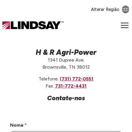
Alterar Região
Lindsay.
Link
to
homepage
H & R Agri-Power
1341 Dupree Ave.
Brownsville, TN 38012
Telefone:
(731) 772-0551
Fax:
731-772-4431
Contate-nos
Nome