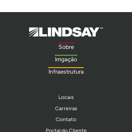
Lindsay.
Link
to
Sobre
homepage
Irrigação
Infraestrutura
Locais
Carreiras
Contato
Portal do Cliente