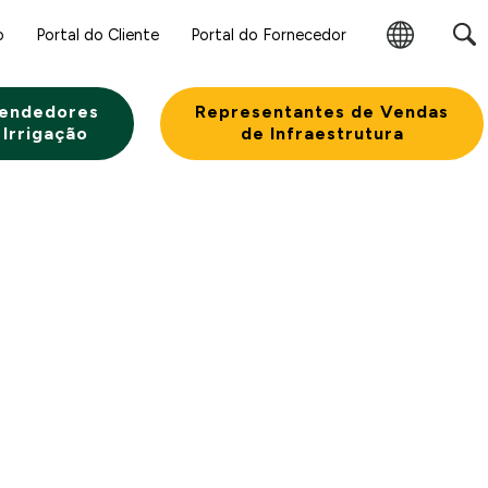
o
Portal do Cliente
Portal do Fornecedor
Alterar
Região
endedores
Representantes de Vendas
 Irrigação
de Infraestrutura