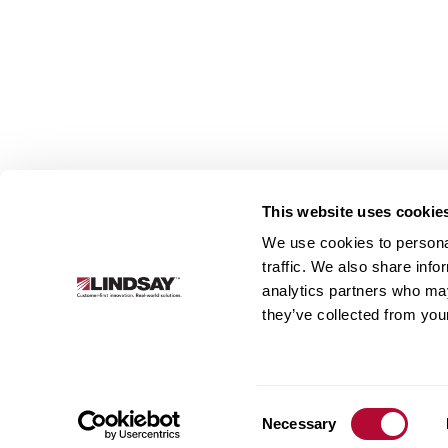
This website uses cookie
We use cookies to personal
Lindsay.
traffic. We also share info
Link
analytics partners who may
to
Sobre
Irrigação
Infraestrutura
they’ve collected from your
homepage
Consent
Necessary
Selection
© 2026 Lindsay Corporation. All rights reserved.
Aviso d