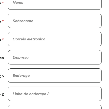
e
e
o
sa
ço
 2