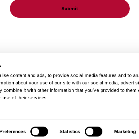
Submit
s
ise content and ads, to provide social media features and to an
Locais
Carreiras
Conta
rmation about your use of our site with our social media, advertis
 combine it with other information that you’ve provided to them o
 use of their services.
Preferences
Statistics
Marketing
e Privacidade
|
Termos de Uso
|
Isenção de responsabilidade de 