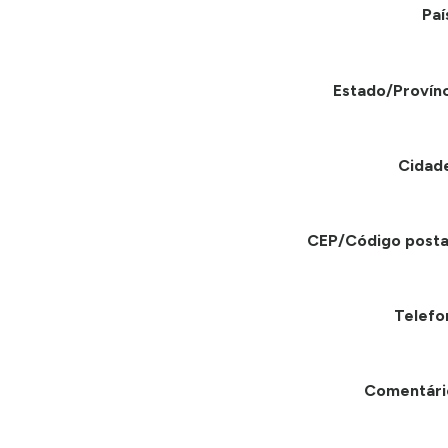
Paí
Estado/Provínc
Cidad
CEP/Código posta
Telefo
Comentári