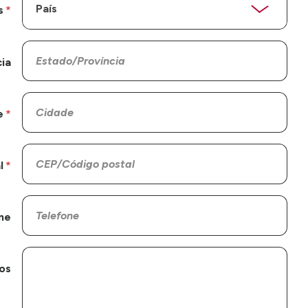
s
ia
e
l
ne
os