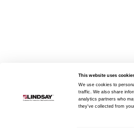
This website uses cookie
We use cookies to personal
Lindsay.
traffic. We also share info
Link
analytics partners who may
to
Sobre
Irrigação
Infraestrutura
they’ve collected from your
homepage