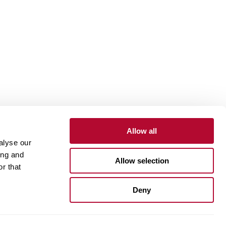
Allow all
alyse our
to
Portal do Cliente
Portal do Fornecedor
ing and
Allow selection
r that
One Lindsay Store
Deny
Linked
In