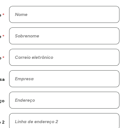
e
e
o
sa
ço
 2