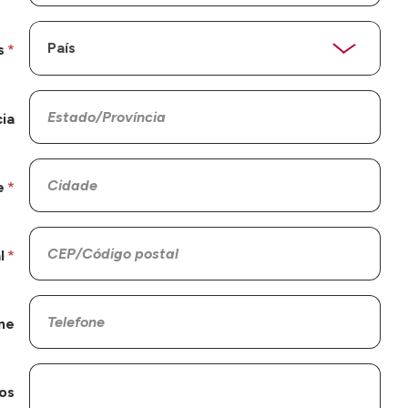
s
ia
e
l
ne
os