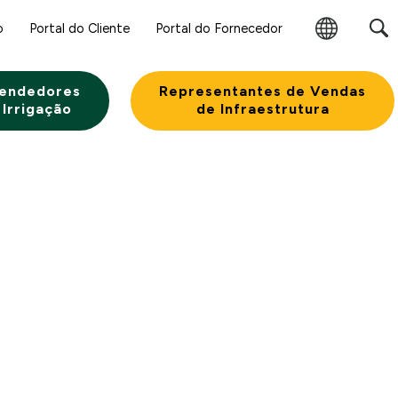
o
Portal do Cliente
Portal do Fornecedor
Alterar
Região
endedores
Representantes de Vendas
 Irrigação
de Infraestrutura