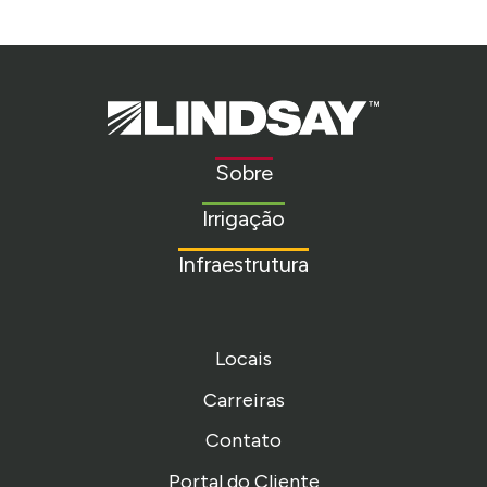
Lindsay.
Link
to
Sobre
homepage
Irrigação
Infraestrutura
Locais
Carreiras
Contato
Portal do Cliente