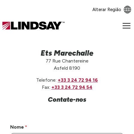
Alterar Região
Lindsay.
Link
to
homepage
Ets Marechalle
77 Rue Chantereine
Asfeld 8190
Telefone:
+33 3 24 72 94 16
Fax:
+33 3 24 72 94 54
Contate-nos
Nome