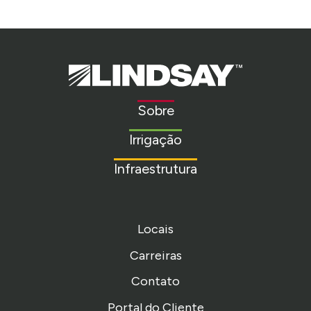
Lindsay.
Link
to
Sobre
homepage
Irrigação
Infraestrutura
Locais
Carreiras
Contato
Portal do Cliente