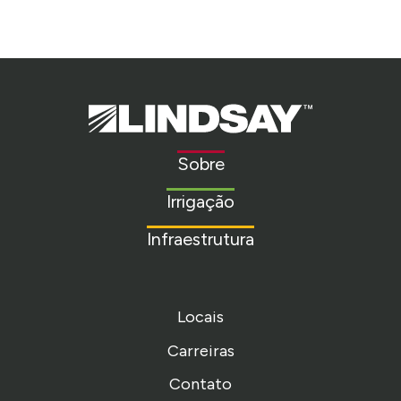
Lindsay.
Link
to
Sobre
homepage
Irrigação
Infraestrutura
Locais
Carreiras
Contato