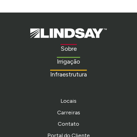
Lindsay.
Link
to
Sobre
homepage
Irrigação
Infraestrutura
Locais
Carreiras
Contato
Portal do Cliente