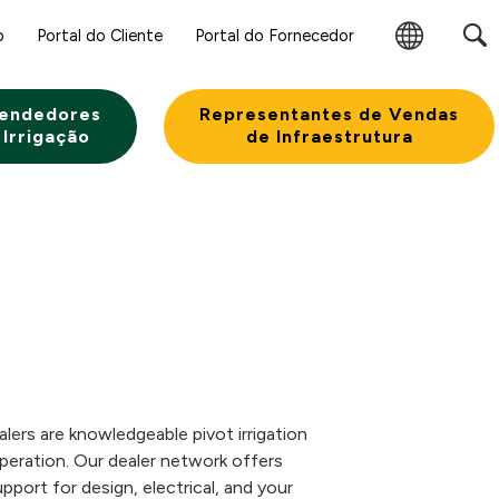
o
Portal do Cliente
Portal do Fornecedor
Alterar
Região
endedores
Representantes de Vendas
 Irrigação
de Infraestrutura
ers are knowledgeable pivot irrigation
eration. Our dealer network offers
pport for design, electrical, and your