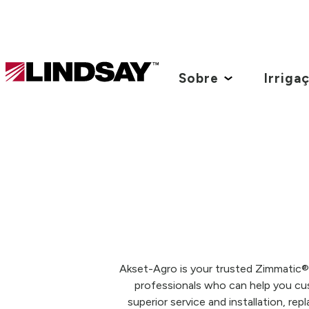
Lindsay.
Link
Sobre
Irriga
to
homepage
Akset-Agro is your trusted Zimmatic® 
professionals who can help you cu
superior service and installation, re