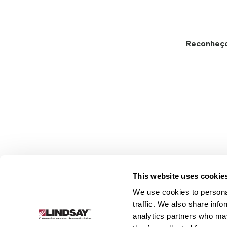
Reconheç
This website uses cookie
We use cookies to personal
Lindsay.
traffic. We also share info
Link
analytics partners who may
to
Sobre
Irrigação
Infraestrutura