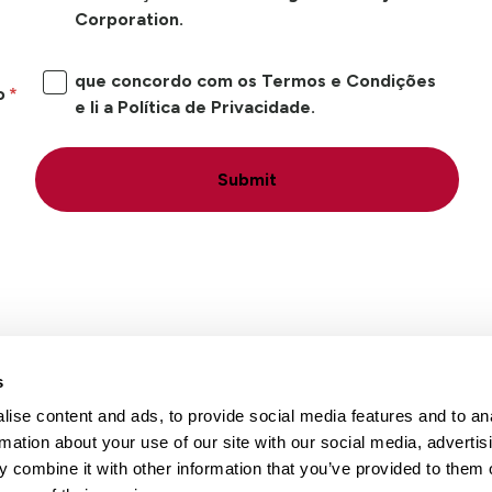
Corporation.
que concordo com os Termos e Condições
o
e li a Política de Privacidade.
Submit
s
ise content and ads, to provide social media features and to an
Locais
Carreiras
Conta
rmation about your use of our site with our social media, advertis
 combine it with other information that you’ve provided to them o