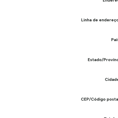
Endere
Linha de endereço
Paí
Estado/Provínc
Cidad
CEP/Código posta