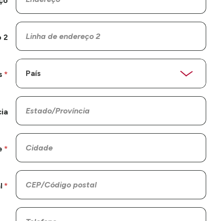
ço
 2
s
ia
e
l