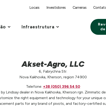
Locais
Investidores
Carreiras
Contat
Rev
ção
Infraestrutura
de
Akset-Agro, LLC
6, Fabrychna Str.
Nova Kakhovka, Kherson, region 74900
Telefone:
+38 (050) 396 54 50
by Lindsay dealer in Nova Kakhovka, Kherson rgn. Zimmatic deal
stomize the right equipment and technology for your unique op
placement parts for any brand of pivots, and factory-certified su