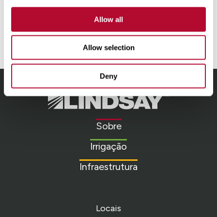
Humanos e Remuneração
Allow all
Allow selection
Deny
Lindsay.
Link
to
Sobre
homepage
Irrigação
Infraestrutura
Locais