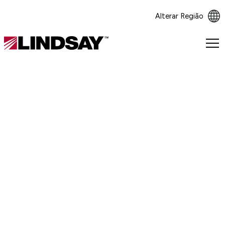
Alterar Região
Lindsay.
Link
to
homepage