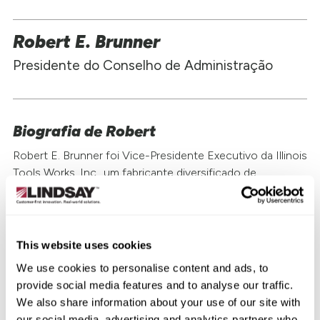
Robert E. Brunner
Presidente do Conselho de Administração
Biografia de Robert
Robert E. Brunner foi Vice-Presidente Executivo da Illinois
Tools Works, Inc., um fabricante diversificado de
tecnologia industrial avançada, de 2006 até sua
aposentadoria em 2012. Antes dessa posição, o Sr.
Brunner foi Presidente, Global Automotive Fasteners de
2005 a 2006 e Presidente, North American Automotive
This website uses cookies
Fasteners de 2003 a 2005. Anteriormente, o Sr. Brunner
We use cookies to personalise content and ads, to
ocupou várias posições na Illinois Tools Works, Inc.,
provide social media features and to analyse our traffic.
incluindo gestão geral, gestão de operações e vendas e
We also share information about your use of our site with
marketing. O Sr. Brunner atualmente serve como Diretor
our social media, advertising and analytics partners who