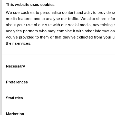
This website uses cookies
We use cookies to personalise content and ads, to provide s
media features and to analyse our traffic. We also share info
about your use of our site with our social media, advertising 
analytics partners who may combine it with other information
كان الحاجز مشروعًا ناجحًا للغاية. لم يُركَّب
you’ve provided to them or that they’ve collected from your u
بغرض توفير المال. ولم يُركَّب بهدف زيادة
their services.
الكفاءة. بل رُكّب لإنقاذ الأرواح.
Consent
Necessary
Selection
Preferences
في أي الأماكن الأخرى استُخدم نظام Road
Statistics
Zipper؟
جرى تركيب Road Zipper System من شركة Lindsay على
Marketing