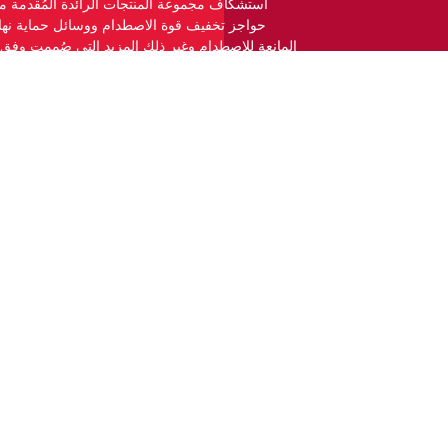
استشكاف مجموعة المنتجات الرائدة المُقدمة من
حواجز تخفيف قوة الاصطدام ووسائل حماية نها
المانعة للاصطدام وغير ذلك المزيد التي صُممت وفق 
السلامة العالمية.