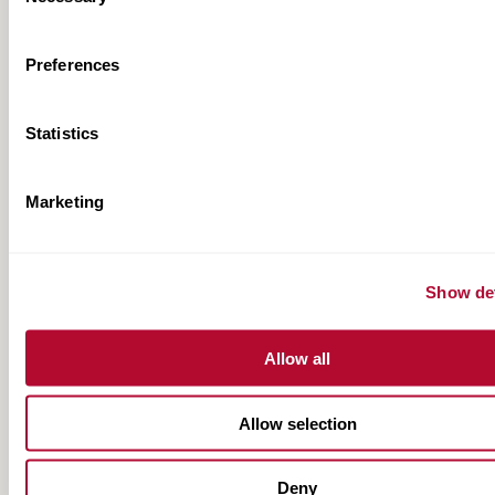
Selection
Preferences
Statistics
ABSORB-M Product Information
Marketing
Show det
Allow all
Allow selection
Deny