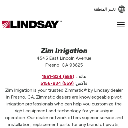
تغيير المنطقة
Lindsay.
Link
to
homepage
Zim Irrigation
4545 East Lincoln Avenue
Fresno, CA 93625
هاتف:
(559) 834-1551
فاكس:
(559) 834-5156
Zim Irrigation is your trusted Zimmatic® by Lindsay dealer
in Fresno, CA. Zimmatic dealers are knowledgeable pivot
irrigation professionals who can help you customize the
right equipment and technology for your unique
operation. Our dealer network offers superior service and
installation, replacement parts for any brand of pivots,