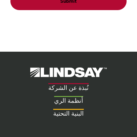
Submit
Lindsay.
Link
to
نُبذة عن الشركة
homepage
أنظمة الري
البنية التحتية