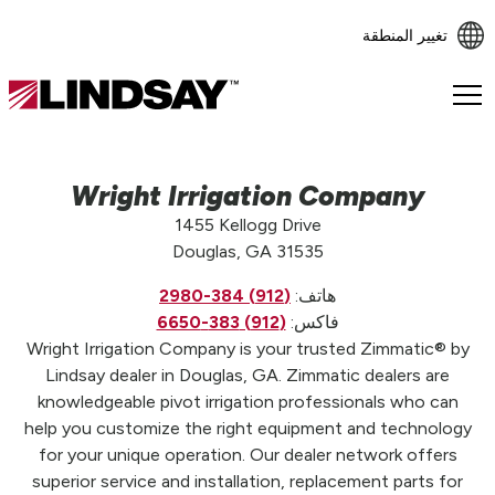
تغيير المنطقة
Lindsay.
Link
to
homepage
Wright Irrigation Company
1455 Kellogg Drive
Douglas, GA 31535
هاتف:
(912) 384-2980
فاكس:
(912) 383-6650
Wright Irrigation Company is your trusted Zimmatic® by
Lindsay dealer in Douglas, GA. Zimmatic dealers are
knowledgeable pivot irrigation professionals who can
help you customize the right equipment and technology
for your unique operation. Our dealer network offers
superior service and installation, replacement parts for