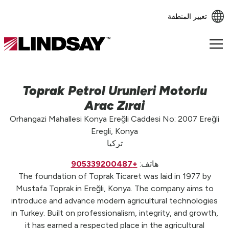
تغيير المنطقة
Lindsay.
Link
to
homepage
Toprak Petrol Urunleri Motorlu
Arac Zırai
Orhangazi Mahallesi Konya Ereğli Caddesi No: 2007 Ereğli
Eregli, Konya
تركيا
هاتف:
+905339200487
The foundation of Toprak Ticaret was laid in 1977 by
Mustafa Toprak in Ereğli, Konya. The company aims to
introduce and advance modern agricultural technologies
in Turkey. Built on professionalism, integrity, and growth,
it has earned a respected place in the agricultural