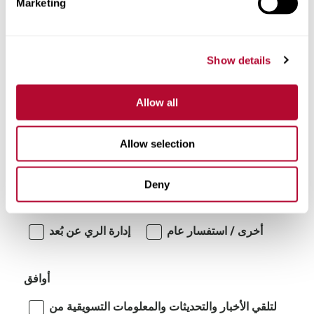
Marketing
تعليقات
Show details
Allow all
Allow selection
أنا مهتم بـ:
Deny
أنظمة الري الدوارة/المتحركة جانبياً
أخرى / استفسار عام
إدارة الري عن بُعد
أوافق
لتلقي الأخبار والتحديثات والمعلومات التسويقية من