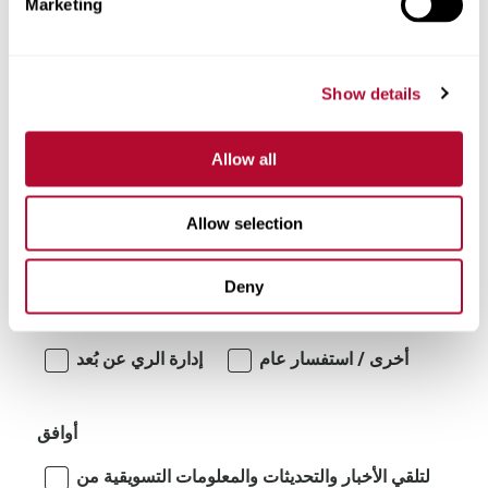
Marketing
تعليقات
Show details
Allow all
Allow selection
أنا مهتم بـ:
Deny
أنظمة الري الدوارة/المتحركة جانبياً
أخرى / استفسار عام
إدارة الري عن بُعد
أوافق
لتلقي الأخبار والتحديثات والمعلومات التسويقية من