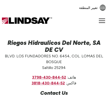
تغيير المنطقة
Lindsay.
Link
to
homepage
Riegos Hidraulicos Del Norte, SA
DE CV
BLVD. LOS FUNDADORES NO. 6454, COL. LOMAS DEL
BOSQUE
Saltillo 25294
هاتف:
52-844-430-3798
فاكس:
52-844-430-3818
Contact Us