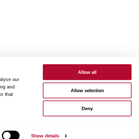
Allow all
alyse our
ing and
Allow selection
r that
One Lindsay Store
بوابة الموردين
بوابة العملا
Deny
Linked
In
Show details