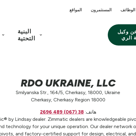
الوظائف
المستثمرون
المواقع
البنية
ن وكيل
 الري
التحتية
RDO UKRAINE, LLC
Smilyanska Str., 164/5, Cherkasy, 18000, Ukraine
Cherkasy, Cherkasy Region 18000
هاتف:
38 (067) 489 2696
 by Lindsay dealer. Zimmatic dealers are knowledgeable pivot
 technology for your unique operation. Our dealer network off
pivots, and factory-certified support for design, electrical, a