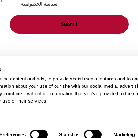
أ
سياسة الخصوصية.
Submit
s
ise content and ads, to provide social media features and to an
rmation about your use of our site with our social media, advertis
 combine it with other information that you’ve provided to them o
ء
بيانات التواصل
الوظائف
المواقع
 use of their services.
Preferences
Statistics
Marketing