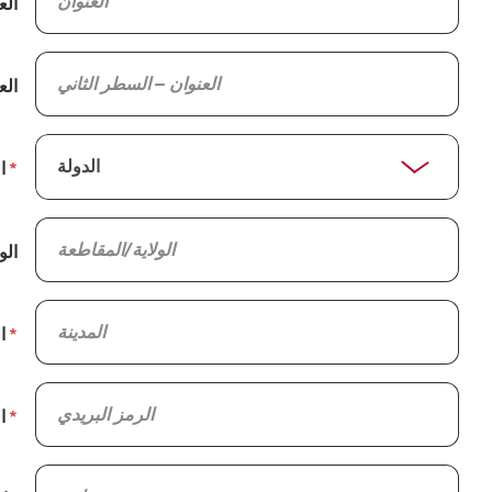
الع
الع
ا
الو
ا
ا