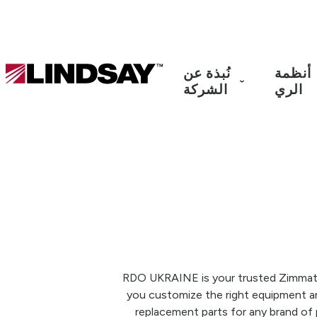
Lindsay.
أنظمة
نُبذة عن
Link
الري
الشركة
to
homepage
RDO UKRAINE is your trusted Zimmatic®
you customize the right equipment and
replacement parts for any brand of 