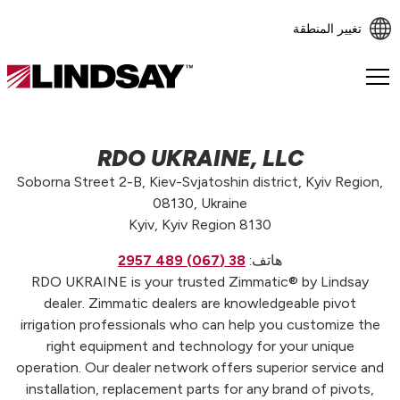
تغيير المنطقة
Lindsay.
Link
to
homepage
RDO UKRAINE, LLC
Soborna Street 2-B, Kiev-Svjatoshin district, Kyiv Region,
08130, Ukraine
Kyiv, Kyiv Region 8130
هاتف:
38 (067) 489 2957
RDO UKRAINE is your trusted Zimmatic® by Lindsay
dealer. Zimmatic dealers are knowledgeable pivot
irrigation professionals who can help you customize the
right equipment and technology for your unique
operation. Our dealer network offers superior service and
installation, replacement parts for any brand of pivots,