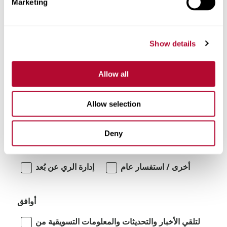
Marketing
تعليقات
Show details
Allow all
Allow selection
أنا مهتم بـ:
Deny
أنظمة الري الدوارة/المتحركة جانبياً
أخرى / استفسار عام
إدارة الري عن بُعد
أوافق
لتلقي الأخبار والتحديثات والمعلومات التسويقية من