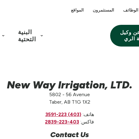
الوظائف
المستثمرون
المواقع
البنية
ن وكيل
 الري
التحتية
New Way Irrigation, LTD.
5802 - 56 Avenue
Taber, AB T1G 1X2
هاتف:
(403) 223-3591
فاكس:
403-223-2839
Contact Us