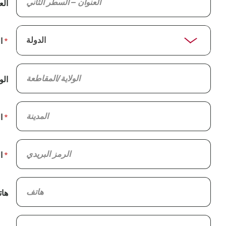
الع
ا
الو
ا
ا
ها