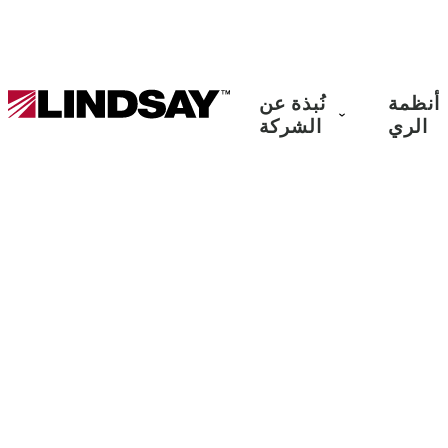
Lindsay.
أنظمة
نُبذة عن
Link
الري
الشركة
to
homepage