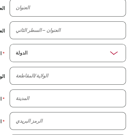
الع
الع
ا
الو
ا
ا