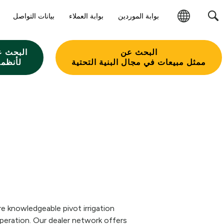
بوابة الموردين
بوابة العملاء
بيانات التواصل
تغيير
المنطقة
البحث عن
البحث ع
ممثل مبيعات في مجال البنية التحتية
لأنظمة
re knowledgeable pivot irrigation
eration. Our dealer network offers