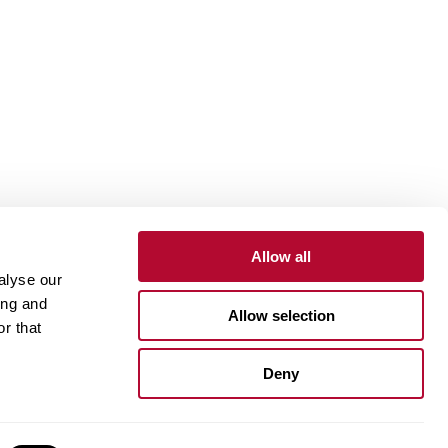
Allow all
alyse our
ing and
Allow selection
r that
One Lindsay Store
بوابة الموردين
بوابة العملا
Deny
Linked
In