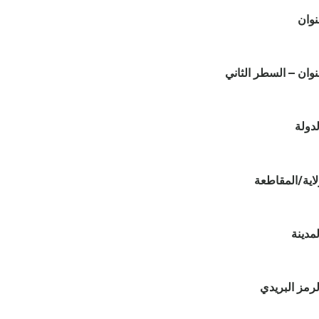
العن
العنوان – السطر الث
الدول
الولاية/المقا
المدين
الرمز البريد