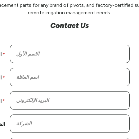
placement parts for any brand of pivots, and factory-certified su
remote irrigation management needs.
Contact Us
ل
ة
ي
كة