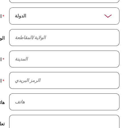
ا
الو
ا
ا
ها
تعل