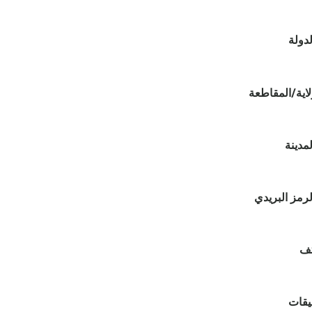
لدولة
لاية/المقاطعة
لمدينة
لرمز البريدي
تف
يقات