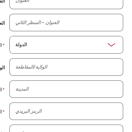
الع
الع
ا
الو
ا
ا