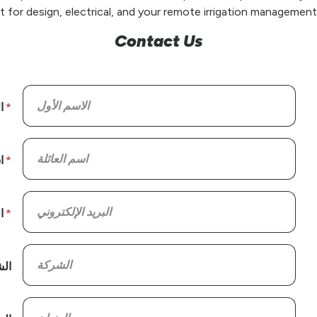
t for design, electrical, and your remote irrigation management
Contact Us
ا
ا
ا
ال