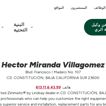
الوظائف
المستثمرون
المواقع
البنية
ن وكيل
 الري
التحتية
Hector Miranda Villagomez
Blvd. Francisco I Madero No. 107
CD. CONSTITUCIÓN, BAJA CALIFORNIA SUR 23600
هاتف:
613.11.6.43.99
rusted Zimmatic® by Lindsay dealer in CD. CONSTITUCIÓN, B
on professionals who can help you customize the right equipme
 superior service and installation, replacement parts for any b