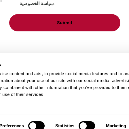
أ
سياسة الخصوصية.
Submit
s
ise content and ads, to provide social media features and to an
rmation about your use of our site with our social media, advertis
 combine it with other information that you’ve provided to them o
ء
بيانات التواصل
الوظائف
المواقع
 use of their services.
Preferences
Statistics
Marketing