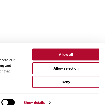
Allow all
alyse our
ing and
Allow selection
r that
One Lindsay Store
بوابة الموردين
بوابة العملا
Deny
Linked
In
Show details