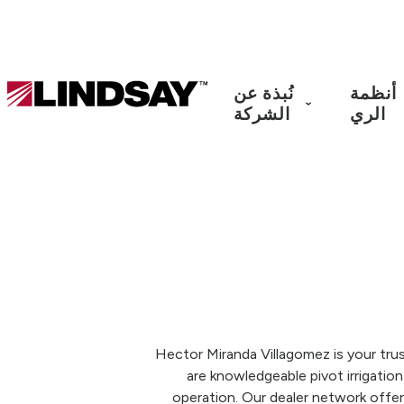
Lindsay.
أنظمة
نُبذة عن
Link
الري
الشركة
to
homepage
Hector Miranda Villagomez is your t
are knowledgeable pivot irrigati
operation. Our dealer network offers