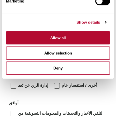
Marketing
تعليقات
Show details
Allow all
Allow selection
أنا مهتم بـ:
Deny
أنظمة الري الدوارة/المتحركة جانبياً
أخرى / استفسار عام
إدارة الري عن بُعد
أوافق
لتلقي الأخبار والتحديثات والمعلومات التسويقية من