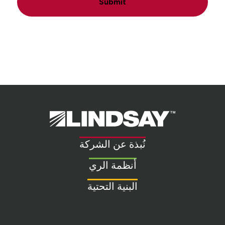
Submit
Lindsay.
Link
to
نُبذة عن الشركة
homepage
أنظمة الري
البنية التحتية