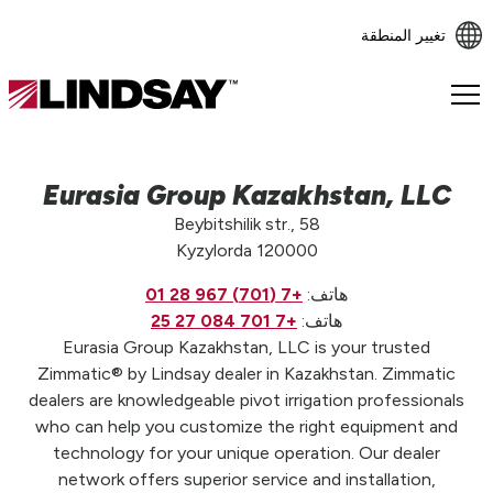
تغيير المنطقة
Lindsay.
Link
to
homepage
Eurasia Group Kazakhstan, LLC
Beybitshilik str., 58
Kyzylorda 120000
هاتف:
+7 (701) 967 28 01
هاتف:
+7 701 084 27 25
Eurasia Group Kazakhstan, LLC is your trusted
Zimmatic® by Lindsay dealer in Kazakhstan. Zimmatic
dealers are knowledgeable pivot irrigation professionals
who can help you customize the right equipment and
technology for your unique operation. Our dealer
network offers superior service and installation,