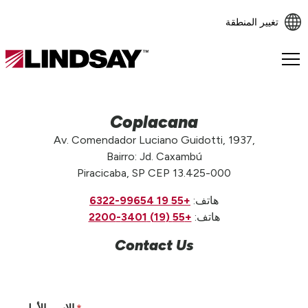
تغيير المنطقة
Lindsay.
Link
to
homepage
Coplacana
Av. Comendador Luciano Guidotti, 1937,
Bairro: Jd. Caxambú
Piracicaba, SP CEP 13.425-000
هاتف:
+55 19 99654-6322
هاتف:
+55 (19) 3401-2200
Contact Us