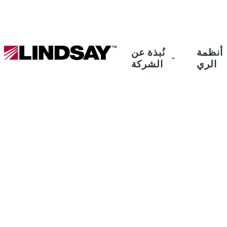
Lindsay.
أنظمة
نُبذة عن
Link
الري
الشركة
to
homepage