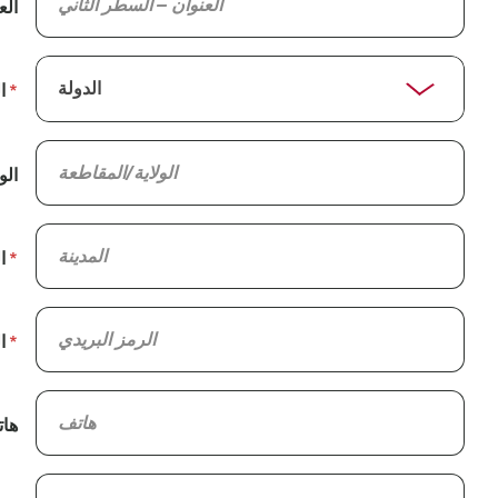
الع
ا
الو
ا
ا
ها